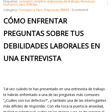
Etiquetas:
consejos
,
empleo
,
entrevista de trabajo
,
Recursos
Humanos
,
tips
,
trabajo
Category:
Consejos y Tips
,
Empresas
,
RRHH
0 comment
CÓMO ENFRENTAR
PREGUNTAS SOBRE TUS
DEBILIDADES LABORALES EN
UNA ENTREVISTA
Tal vez cuándo te has presentado en una entrevista de trabajo
te habrás enfrentado a una de las preguntas más comunes:
“¿Cuáles son tus defectos?”, y también una de las interrogantes
más difíciles de responder. Con ella toca la puerta la ansiedad,
malestar estomacal, sudor en las manos y no es de esperar el