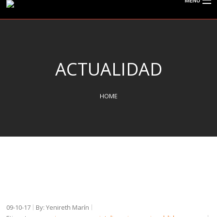
MENU
CISPOLIGRAFO
ACTUALIDAD
¿QUÉ ES EL POLÍGRAFO?
HOME
SERVICIOS
TIPOS DE EXÁMENES
ACTUALIDAD
09-10-17
By: Yenireth Marín