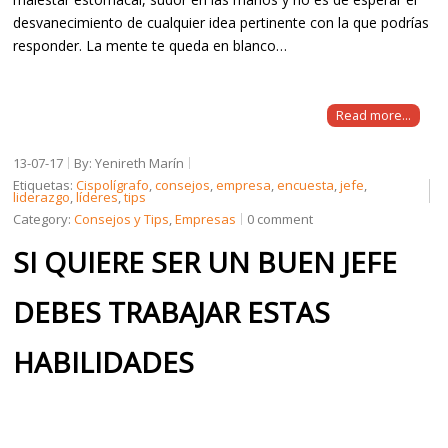
desvanecimiento de cualquier idea pertinente con la que podrías
responder. La mente te queda en blanco…
Read more...
13-07-17
By: Yenireth Marín
Etiquetas:
Cispolígrafo
,
consejos
,
empresa
,
encuesta
,
jefe
,
liderazgo
,
líderes
,
tips
Category:
Consejos y Tips
,
Empresas
0 comment
SI QUIERE SER UN BUEN JEFE
DEBES TRABAJAR ESTAS
HABILIDADES