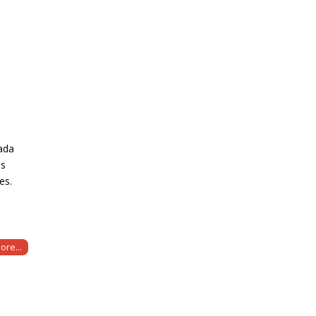
mada
os
es.
ore...