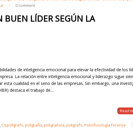
ur
0 comment
N BUEN LÍDER SEGÚN LA
idades de inteligencia emocional para elevar la efectividad de los líd
presa. La relación entre inteligencia emocional y liderazgo sigue sie
r esta cualidad en el seno de las empresas. Sin embargo, una invest
(HBR) destaca el trabajo de…
Read m
,
Cispolígrafo
,
poligrafía
,
poligrafista
,
poligrafo
,
Psicofisiología Forense