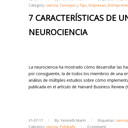
Category:
ciencia
,
Consejos y Tips
,
Empresas
,
Entreprene
7 CARACTERÍSTICAS DE U
NEUROCIENCIA
La neurociencia ha mostrado cómo desarrollar las habil
por consiguiente, la de todos los miembros de una em
análisis de múltiples estudios sobre cómo implementa
publicada en el artículo de Harvard Business Review 
31-07-17
By: Yenireth Marín
Etiquetas:
ciencia
Category:
ciencia
,
Polígrafo
0 comment