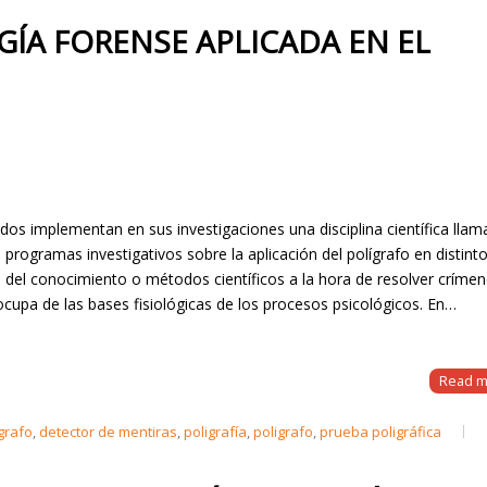
OGÍA FORENSE APLICADA EN EL
dos implementan en sus investigaciones una disciplina científica lla
 programas investigativos sobre la aplicación del polígrafo en distint
ón del conocimiento o métodos científicos a la hora de resolver crímen
 ocupa de las bases fisiológicas de los procesos psicológicos. En…
Read m
grafo
,
detector de mentiras
,
poligrafía
,
poligrafo
,
prueba poligráfica