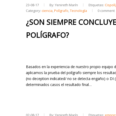
23-08-17
By: Yenireth Marín
Etiquetas:
Cispolí
Category:
ciencia
,
Polígrafo
,
Tecnología
0 comment
¿SON SIEMPRE CONCLUYE
POLÍGRAFO?
Basados en la experiencia de nuestro propio equipo de
aplicamos la prueba del polígrafo siempre los result
(no deception indicated/ no se detecta engaño) o DI 
determinados casos el resultado final…
02-08-17
By: Yenireth Marín
Etiquetas:
empre