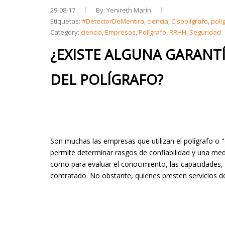
29-08-17
By: Yenireth Marín
Etiquetas:
#DetectorDeMentira
,
ciencia
,
Cispolígrafo
,
poli
Category:
ciencia
,
Empresas
,
Polígrafo
,
RRHH
,
Seguridad
¿EXISTE ALGUNA GARANTÍ
DEL POLÍGRAFO?
Son muchas las empresas que utilizan el polígrafo o 
permite determinar rasgos de confiabilidad y una me
como para evaluar el conocimiento, las capacidades, ha
contratado. No obstante, quienes presten servicios d