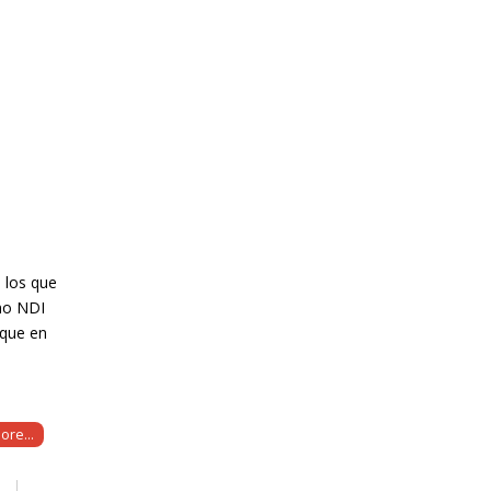
n los que
omo NDI
 que en
ore...