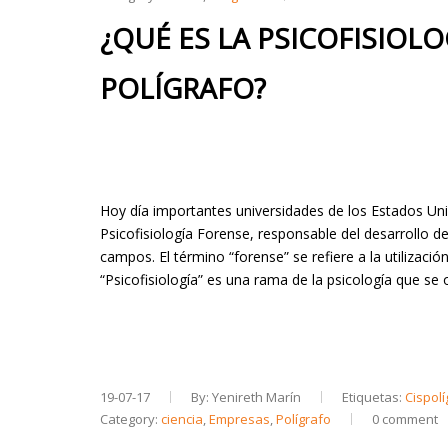
¿QUÉ ES LA PSICOFISIOL
POLÍGRAFO?
Hoy día importantes universidades de los Estados Uni
Psicofisiología Forense, responsable del desarrollo de
campos. El término “forense” se refiere a la utilizaci
“Psicofisiología” es una rama de la psicología que se
19-07-17
By: Yenireth Marín
Etiquetas:
Cispolí
Category:
ciencia
,
Empresas
,
Polígrafo
0 comment