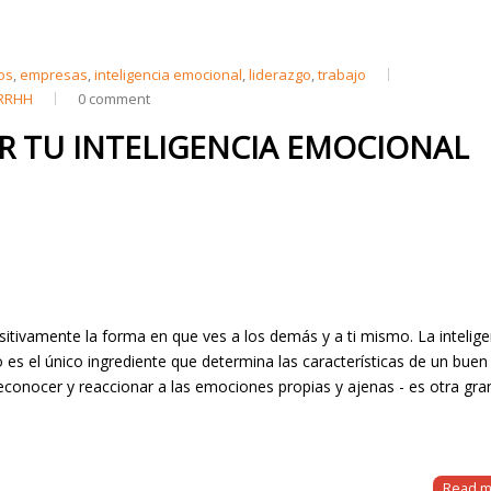
os
,
empresas
,
inteligencia emocional
,
liderazgo
,
trabajo
RRHH
0 comment
R TU INTELIGENCIA EMOCIONAL
tivamente la forma en que ves a los demás y a ti mismo. La intelige
 es el único ingrediente que determina las características de un buen 
 reconocer y reaccionar a las emociones propias y ajenas - es otra gra
Read m