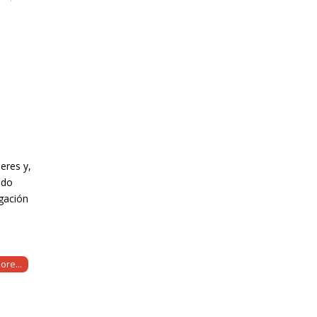
eres y,
ndo
igación
ore...