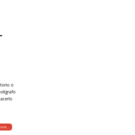
L
atorio o
polígrafo
hacerlo
ore...