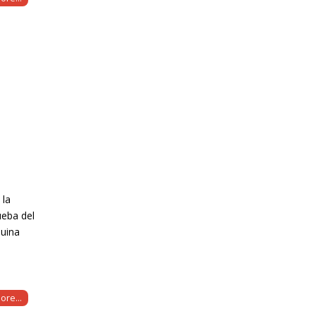
 la
ueba del
quina
ore...