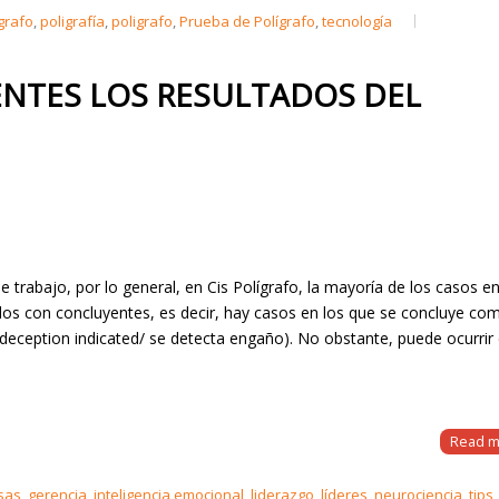
grafo
,
poligrafía
,
poligrafo
,
Prueba de Polígrafo
,
tecnología
NTES LOS RESULTADOS DEL
 trabajo, por lo general, en Cis Polígrafo, la mayoría de los casos e
ados con concluyentes, es decir, hay casos en los que se concluye c
(deception indicated/ se detecta engaño). No obstante, puede ocurrir
Read m
sas
,
gerencia
,
inteligencia emocional
,
liderazgo
,
líderes
,
neurociencia
,
tips