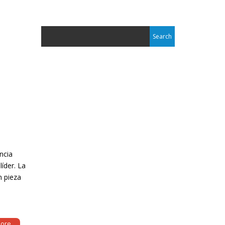
ncia
líder. La
n pieza
ore...