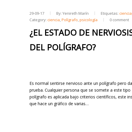
29-09-17
By: Yenireth Marín
Etiquetas:
ciencia
Category:
ciencia
,
Polígrafo
,
psicología
0 comment
¿EL ESTADO DE NERVIOS
DEL POLÍGRAFO?
Es normal sentirse nervioso ante un polígrafo pero da
prueba. Cualquier persona que se somete a este tipo
polígrafo es aplicada bajo criterios científicos, est
que hace un gráfico de varias…