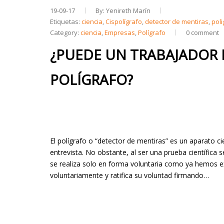
19-09-17
By: Yenireth Marín
Etiquetas:
ciencia
,
Cispolígrafo
,
detector de mentiras
,
poli
Category:
ciencia
,
Empresas
,
Polígrafo
0 comment
¿PUEDE UN TRABAJADOR 
POLÍGRAFO?
El polígrafo o “detector de mentiras” es un aparato ci
entrevista. No obstante, al ser una prueba científica s
se realiza solo en forma voluntaria como ya hemos e
voluntariamente y ratifica su voluntad firmando…