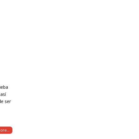
ueba
así
de ser
ore...