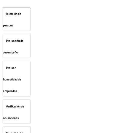
Selección de
CREDENCIALES
personal
CONTÁCTENOS
Evaluación de
desempeño
Evaluar
honestidad de
empleados
Verificación de
acusaciones