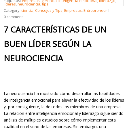
Etiquetas:
empresas
,
gerencia
,
inteligencia emocional
,
liderazgo
,
líderes
,
neurociencia
,
tips
Category:
ciencia
,
Consejos y Tips
,
Empresas
,
Entrepreneur
CREDENCIALES
0 comment
7 CARACTERÍSTICAS DE UN
CONTÁCTENOS
BUEN LÍDER SEGÚN LA
NEUROCIENCIA
La neurociencia ha mostrado cómo desarrollar las habilidades
de inteligencia emocional para elevar la efectividad de los líderes
y, por consiguiente, la de todos los miembros de una empresa.
La relación entre inteligencia emocional y liderazgo sigue siendo
análisis de múltiples estudios sobre cómo implementar esta
cualidad en el seno de las empresas. Sin embargo, una