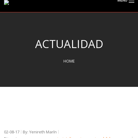
MENU
CISPOLIGRAFO
ACTUALIDAD
¿QUÉ ES EL POLÍGRAFO?
HOME
SERVICIOS
TIPOS DE EXÁMENES
ACTUALIDAD
02-08-17
By: Yenireth Marín