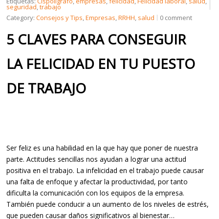
Etiquetas:
Cispolígrafo
,
empresas
,
felicidad
,
Felicidad laboral
,
salud
,
seguridad
,
trabajo
Category:
Consejos y Tips
,
Empresas
,
RRHH
,
salud
0 comment
CREDENCIALES
5 CLAVES PARA CONSEGUIR
LA FELICIDAD EN TU PUESTO
CONTÁCTENOS
DE TRABAJO
Ser feliz es una habilidad en la que hay que poner de nuestra
parte. Actitudes sencillas nos ayudan a lograr una actitud
positiva en el trabajo. La infelicidad en el trabajo puede causar
una falta de enfoque y afectar la productividad, por tanto
dificulta la comunicación con los equipos de la empresa.
También puede conducir a un aumento de los niveles de estrés,
que pueden causar daños significativos al bienestar…