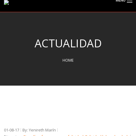
MENU
CISPOLIGRAFO
ACTUALIDAD
¿QUÉ ES EL POLÍGRAFO?
HOME
SERVICIOS
TIPOS DE EXÁMENES
ACTUALIDAD
01-08-17
By: Yenireth Marín