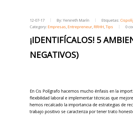
12-07-17
By: Yenireth Marín
Etiquetas:
Cispolí
Category:
Empresas
,
Entrepreneur
,
RRHH
,
Tips
0 c
¡IDENTIFÍCALOS! 5 AMBIE
NEGATIVOS)
En Cis Polígrafo hacemos mucho énfasis en la importan
flexibilidad laboral e implementar técnicas que mejo
hemos recalcado la importancia de estrategias de rec
trabajo positivo se caracteriza por tener trato hone