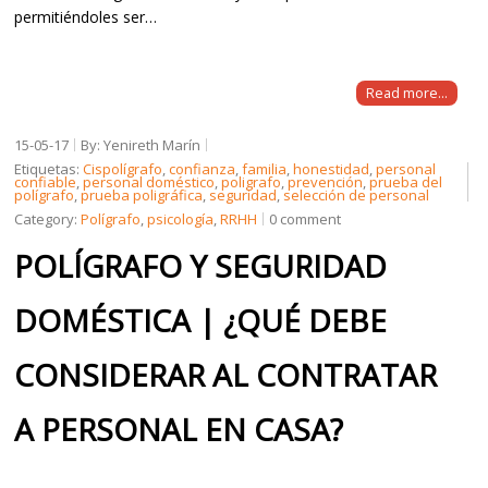
permitiéndoles ser…
Read more...
15-05-17
By: Yenireth Marín
Etiquetas:
Cispolígrafo
,
confianza
,
familia
,
honestidad
,
personal
confiable
,
personal doméstico
,
poligrafo
,
prevención
,
prueba del
polígrafo
,
prueba poligráfica
,
seguridad
,
selección de personal
Category:
Polígrafo
,
psicología
,
RRHH
0 comment
POLÍGRAFO Y SEGURIDAD
DOMÉSTICA | ¿QUÉ DEBE
CONSIDERAR AL CONTRATAR
A PERSONAL EN CASA?