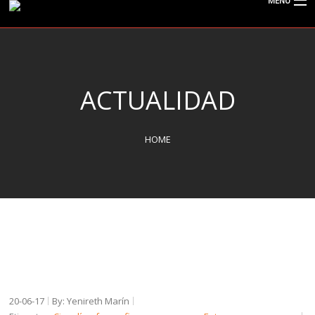
MENU
CISPOLIGRAFO
ACTUALIDAD
¿QUÉ ES EL POLÍGRAFO?
HOME
SERVICIOS
TIPOS DE EXÁMENES
ACTUALIDAD
20-06-17
By: Yenireth Marín