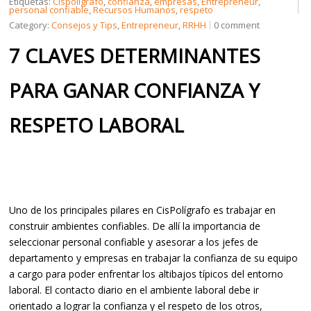
Etiquetas:
Cispolígrafo
,
confianza
,
empresas
,
Entrepreneur
,
personal confiable
,
Recursos Humanos
,
respeto
Category:
Consejos y Tips
,
Entrepreneur
,
RRHH
0 comment
CREDENCIALES
7 CLAVES DETERMINANTES
PARA GANAR CONFIANZA Y
CONTÁCTENOS
RESPETO LABORAL
Uno de los principales pilares en CisPolígrafo es trabajar en
construir ambientes confiables. De allí la importancia de
seleccionar personal confiable y asesorar a los jefes de
departamento y empresas en trabajar la confianza de su equipo
a cargo para poder enfrentar los altibajos típicos del entorno
laboral. El contacto diario en el ambiente laboral debe ir
orientado a lograr la confianza y el respeto de los otros,