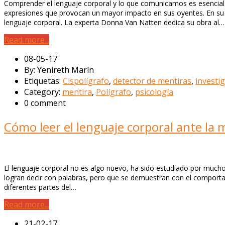
Comprender el lenguaje corporal y lo que comunicamos es esencial 
expresiones que provocan un mayor impacto en sus oyentes. En su l
lenguaje corporal. La experta Donna Van Natten dedica su obra al…
Read more...
08-05-17
By: Yenireth Marín
Etiquetas:
Cispolígrafo
,
detector de mentiras
,
investi
Category:
mentira
,
Polígrafo
,
psicología
0 comment
Cómo leer el lenguaje corporal ante la 
El lenguaje corporal no es algo nuevo, ha sido estudiado por mucho
logran decir con palabras, pero que se demuestran con el comportam
diferentes partes del…
Read more...
21-02-17