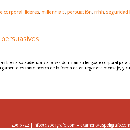
e corporal
,
líderes
,
millennials
,
persuasión
,
rrhh
,
seguridad 
 persuasivos
an bien a su audiencia y a la vez dominan su lenguaje corporal par
argumento es tanto acerca de la forma de entregar ese mensaje, y cu
236-6722 | info@cispoligrafo.com – examen@cispoligrafo.co