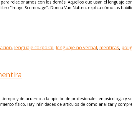
para relacionarnos con los demás. Aquellos que usan el lenguaje cor
ibro “Image Scrimmage”, Donna Van Natten, explica cómo las habilida
gación
,
lenguaje corporal
,
lenguaje no verbal
,
mentiras
,
poli
mentira
 tiempo y de acuerdo a la opinión de profesionales en psicología y so
iento físico. Hay infinidades de artículos de cómo analizar y compre