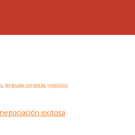
jo
,
lenguaje corporal
,
negocios
 negociación exitosa