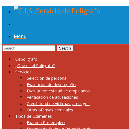
Menu
Cispoligrafo
¿Qué es el Polígrafo?
Servicios
Selección de personal
Evaluación de desempeño
Evaluar honestidad de empleados
Verificación de acusaciones
Credibilidad de víctimas y testigos
Otras ofensas criminales
Tipos de Exámenes
Examen Pre-empleo
Examen de Rutina o Re-evaluación