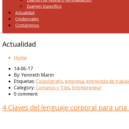
Examen Específico
Actualidad
Credenciales
Contáctenos
Actualidad
Home
14-06-17
By: Yenireth Marín
Etiquetas:
Cispolígrafo
,
empresa
,
entrevista de traba
Category:
Consejos y Tips
,
Entrepreneur
0 comment
4 Claves del lenguaje corporal para una