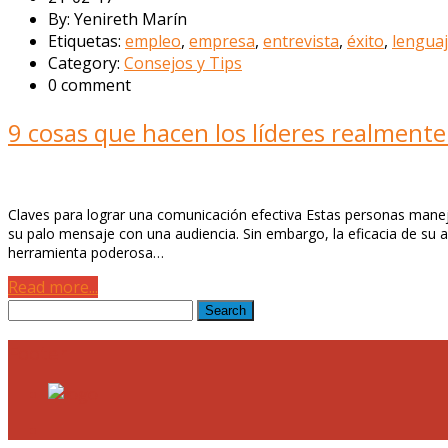
By: Yenireth Marín
Etiquetas:
empleo
,
empresa
,
entrevista
,
éxito
,
lenguaj
Category:
Consejos y Tips
0 comment
9 cosas que hacen los líderes realmente
Claves para lograr una comunicación efectiva Estas personas manej
su palo mensaje con una audiencia. Sin embargo, la eficacia de su 
herramienta poderosa…
Read more...
Footer