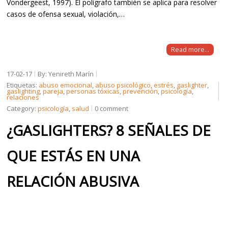
Vondergeest, 1997). El polígrafo también se aplica para resolver
casos de ofensa sexual, violación,…
Read more...
17-02-17
By: Yenireth Marín
Etiquetas:
abuso emocional
,
abuso psicológico
,
estrés
,
gaslighter
,
gaslighting
,
pareja
,
personas tóxicas
,
prevención
,
psicología
,
relaciones
Category:
psicología
,
salud
0 comment
¿GASLIGHTERS? 8 SEÑALES DE
QUE ESTÁS EN UNA
RELACIÓN ABUSIVA