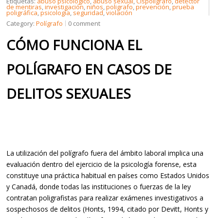
Etiquetas:
abuso psicológico
,
abuso sexual
,
Cispolígrafo
,
detector
de mentiras
,
investigación
,
niños
,
poligrafo
,
prevención
,
prueba
poligráfica
,
psicología
,
seguridad
,
violación
Category:
Polígrafo
0 comment
CREDENCIALES
CÓMO FUNCIONA EL
POLÍGRAFO EN CASOS DE
CONTÁCTENOS
DELITOS SEXUALES
La utilización del polígrafo fuera del ámbito laboral implica una
evaluación dentro del ejercicio de la psicología forense, esta
constituye una práctica habitual en países como Estados Unidos
y Canadá, donde todas las instituciones o fuerzas de la ley
contratan poligrafistas para realizar exámenes investigativos a
sospechosos de delitos (Honts, 1994, citado por Devitt, Honts y