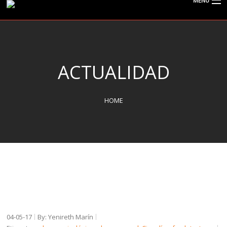
MENU
CISPOLIGRAFO
ACTUALIDAD
¿QUÉ ES EL POLÍGRAFO?
HOME
SERVICIOS
TIPOS DE EXÁMENES
ACTUALIDAD
04-05-17
By: Yenireth Marín