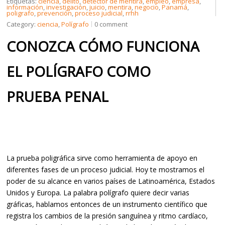
Etiquetas:
ciencia
,
delito
,
detector de mentira
,
empleo
,
empresa
,
información
,
investigación
,
juicio
,
mentira
,
negocio
,
Panamá
,
poligrafo
,
prevención
,
proceso judicial
,
rrhh
Category:
ciencia
,
Polígrafo
0 comment
CREDENCIALES
CONOZCA CÓMO FUNCIONA
EL POLÍGRAFO COMO
CONTÁCTENOS
PRUEBA PENAL
La prueba poligráfica sirve como herramienta de apoyo en
diferentes fases de un proceso judicial. Hoy te mostramos el
poder de su alcance en varios países de Latinoamérica, Estados
Unidos y Europa. La palabra polígrafo quiere decir varias
gráficas, hablamos entonces de un instrumento científico que
registra los cambios de la presión sanguínea y ritmo cardíaco,