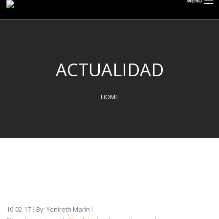
MENU
CISPOLIGRAFO
ACTUALIDAD
¿QUÉ ES EL POLÍGRAFO?
HOME
SERVICIOS
TIPOS DE EXÁMENES
ACTUALIDAD
10-02-17
By: Yenireth Marín