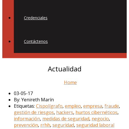
Credenciales
Contáctenos
Actualidad
Home
03-05-17
By: Yenireth Marín
Etiquetas:
Cispolígrafo
,
empleo
,
empresa
,
fraude
,
gestión de riesgos
,
hackers
,
hurtos cibernéticos
,
información
,
medidas de seguridad
,
negocio
,
prevención
,
rrhh
,
seguridad
,
seguridad laboral