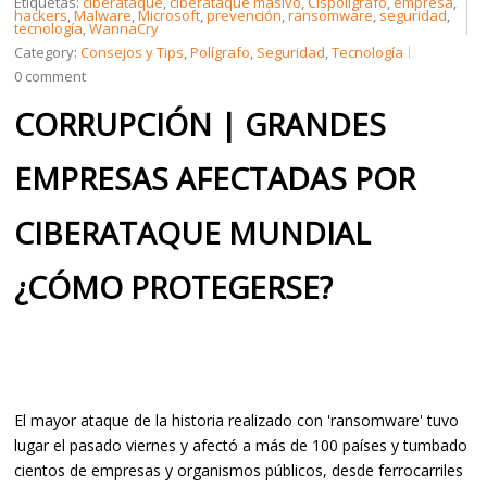
Etiquetas:
ciberataque
,
ciberataque masivo
,
Cispolígrafo
,
empresa
,
hackers
,
Malware
,
Microsoft
,
prevención
,
ransomware
,
seguridad
,
tecnología
,
WannaCry
Category:
Consejos y Tips
,
Polígrafo
,
Seguridad
,
Tecnología
CREDENCIALES
0 comment
CORRUPCIÓN | GRANDES
CONTÁCTENOS
EMPRESAS AFECTADAS POR
CIBERATAQUE MUNDIAL
¿CÓMO PROTEGERSE?
El mayor ataque de la historia realizado con 'ransomware' tuvo
lugar el pasado viernes y afectó a más de 100 países y tumbado
cientos de empresas y organismos públicos, desde ferrocarriles