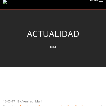
MENU
CISPOLIGRAFO
ACTUALIDAD
¿QUÉ ES EL POLÍGRAFO?
HOME
SERVICIOS
TIPOS DE EXÁMENES
ACTUALIDAD
16-05-17
By: Yenireth Marín