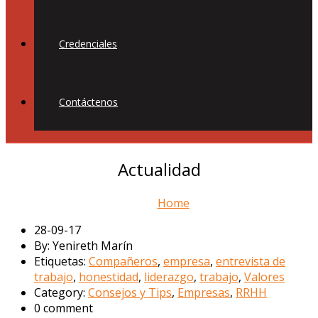
Credenciales
Contáctenos
Actualidad
Home
28-09-17
By: Yenireth Marín
Etiquetas:
Compañeros
,
empresa
,
entrevista de
trabajo
,
honestidad
,
liderazgo
,
trabajo
,
Valores
Category:
Consejos y Tips
,
Empresas
,
RRHH
0 comment